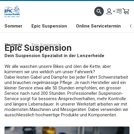
NHILL- & FREERIDE-SPEZIALIST
SCHWEIZER FIRMA
SHOP & SHOWROOM IN LENZE
Sommer
Epic Suspension
Online Servicetermin
O
Startseite
Epic Suspension
Epic Suspension
Dein Suspension Spezialist in der Lenzerheide
Wir alle waschen unsere Bikes und ölen die Kette, aber
kümmern wir uns wirklich um unser Fahrwerk?
Dabei leisten Gabel und Dämpfer bei jeder Fahrt Schwerstarbeit
und brauchen regelmässige Pflege. Je nach Hersteller wird ein
kleiner Service etwa alle 50 Stunden empfohlen, ein grosser
Service nach rund 200 Stunden. Professioneller Suspension-
Service sorgt für besseres Ansprechverhalten, mehr Kontrolle
und längere Lebensdauer. In unserer Werkstatt arbeiten wir mit
modernsten Maschinen und Messgeräten. Dabei verwenden wir
ausschliesslich hochwertige Produkte und Komponenten.