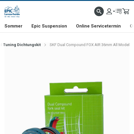
NHILL- & FREERIDE-SPEZIALIST
SCHWEIZER FIRMA
SHOP & SHOWROOM IN LENZE
Sommer
Epic Suspension
Online Servicetermin
O
 Tuning Dichtungskit
SKF Dual Compound FOX AIR 36mm All Model