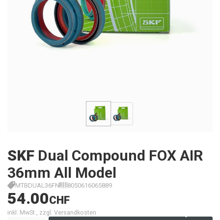
SKF
Dual Compound FOX AIR
36mm All Model
MTBDUAL36FN
8050616065889
54.00
CHF
inkl. MwSt., zzgl. Versandkosten