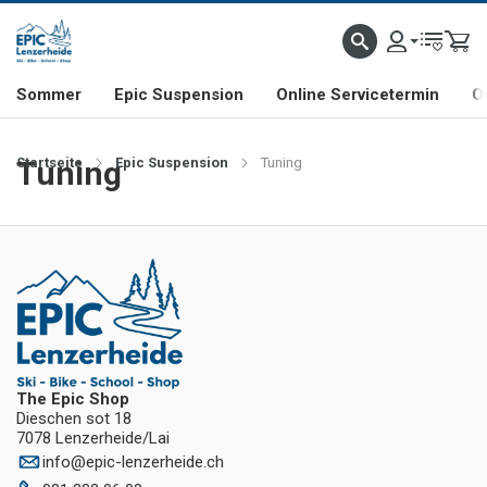
NHILL- & FREERIDE-SPEZIALIST
SCHWEIZER FIRMA
SHOP & SHOWROOM IN LENZE
Sommer
Epic Suspension
Online Servicetermin
O
Startseite
Tuning
Epic Suspension
Tuning
The Epic Shop
Dieschen sot 18
7078 Lenzerheide/Lai
info
@
epic-lenzerheide.ch