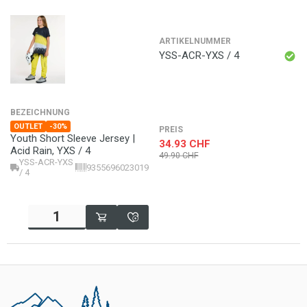
ARTIKELNUMMER
YSS-ACR-YXS / 4
BEZEICHNUNG
OUTLET
-30%
PREIS
Youth Short Sleeve Jersey |
34.93
CHF
Acid Rain, YXS / 4
49.90
CHF
YSS-ACR-YXS
9355696023019
/ 4