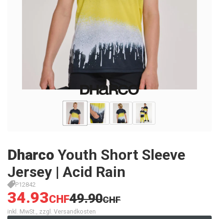
Dharco
Youth Short Sleeve
Jersey | Acid Rain
P12842
34.93
49.90
CHF
CHF
inkl. MwSt., zzgl. Versandkosten