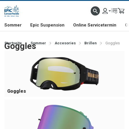
NHILL- & FREERIDE-SPEZIALIST
SCHWEIZER FIRMA
SHOP & SHOWROOM IN LENZE
Sommer
Epic Suspension
Online Servicetermin
O
Startseite
Goggles
Sommer
Accesories
Brillen
Goggles
Goggles