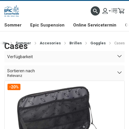
NHILL- & FREERIDE-SPEZIALIST
SCHWEIZER FIRMA
SHOP & SHOWROOM IN LENZE
Sommer
Epic Suspension
Online Servicetermin
O
eite
Cases
Sommer
Accesories
Brillen
Goggles
Cases
Verfügbarkeit
Sortieren nach
Relevanz
-20%