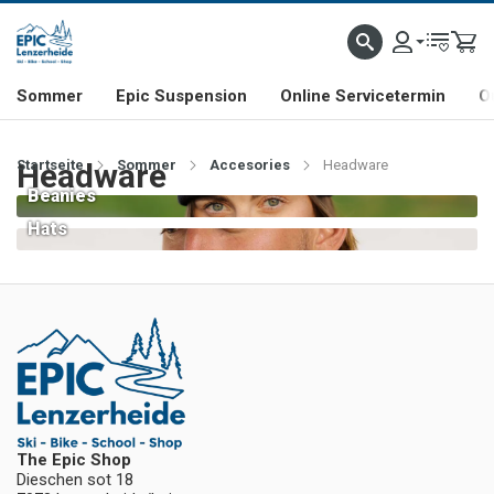
NHILL- & FREERIDE-SPEZIALIST
SCHWEIZER FIRMA
SHOP & SHOWROOM IN LENZE
Sommer
Epic Suspension
Online Servicetermin
O
Startseite
Headware
Sommer
Accesories
Headware
Beanies
Hats
The Epic Shop
Dieschen sot 18