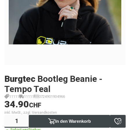
Burgtec
Bootleg Beanie -
Tempo Teal
11111
11111
0724901934966
34.90
CHF
inkl. MwSt., zzgl. Versandkosten
In den Warenkorb
Sofort verfügbar