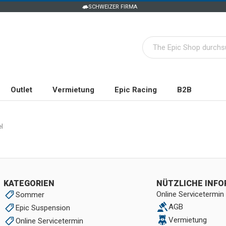
SCHWEIZER FIRMA
Outlet
Vermietung
Epic Racing
B2B
l
KATEGORIEN
NÜTZLICHE INF
Online Servicetermin
Sommer
AGB
Epic Suspension
Vermietung
Online Servicetermin