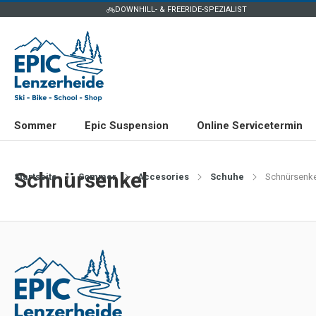
DOWNHILL- & FREERIDE-SPEZIALIST
Sommer
Epic Suspension
Online Servicetermin
Schnürsenkel
Startseite
Sommer
Accesories
Schuhe
Schnürsenke