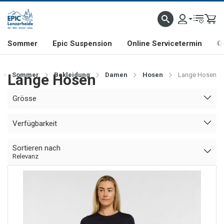
NHILL- & FREERIDE-SPEZIALIST
SCHWEIZER FIRMA
SHOP & SHOWROOM IN LENZE
Sommer
Epic Suspension
Online Servicetermin
O
Lange Hosen
Sommer
Bekleidung
Damen
Hosen
Lange Hosen
Grösse
Verfügbarkeit
Sortieren nach
Relevanz