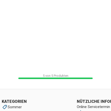
5
von
5
Produkten
KATEGORIEN
NÜTZLICHE INF
Online Servicetermin
Sommer