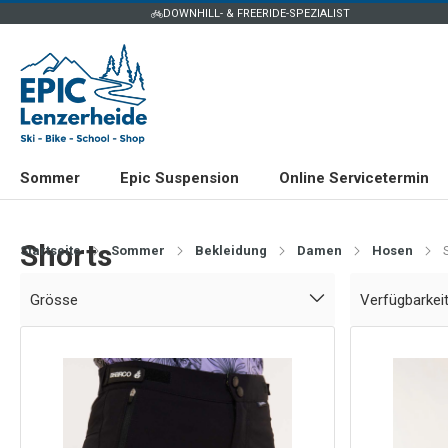
DOWNHILL- & FREERIDE-SPEZIALIST
Sommer
Epic Suspension
Online Servicetermin
Shorts
Startseite
Sommer
Bekleidung
Damen
Hosen
Grösse
Verfügbarkei