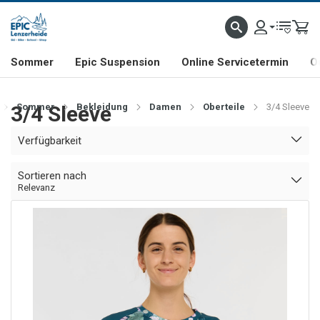
NHILL- & FREERIDE-SPEZIALIST
SCHWEIZER FIRMA
SHOP & SHOWROOM IN LENZE
Sommer
Epic Suspension
Online Servicetermin
O
3/4 Sleeve
Sommer
Bekleidung
Damen
Oberteile
3/4 Sleeve
Verfügbarkeit
Sortieren nach
Relevanz