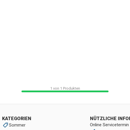
1
von
1
Produkten
KATEGORIEN
NÜTZLICHE INF
Online Servicetermin
Sommer