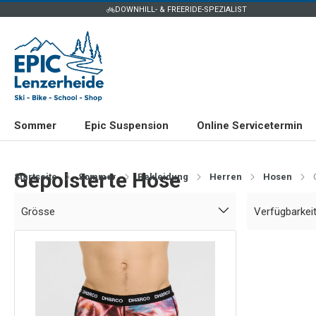
DOWNHILL- & FREERIDE-SPEZIALIST
Sommer
Epic Suspension
Online Servicetermin
Gepolsterte Hose
Startseite
Sommer
Bekleidung
Herren
Hosen
Grösse
Verfügbarkei