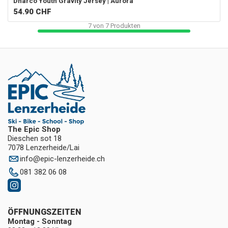
Dharco
Youth Gravity Jersey | Aurora
54.90
CHF
7
von
7
Produkten
The Epic Shop
Dieschen sot 18
7078 Lenzerheide/Lai
info
@
epic-lenzerheide.ch
081 382 06 08
ÖFFNUNGSZEITEN
Montag - Sonntag