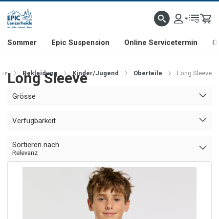
NHILL- & FREERIDE-SPEZIALIST
SCHWEIZER FIRMA
SHOP & SHOWROOM IN LENZE
Sommer
Epic Suspension
Online Servicetermin
O
er
Long Sleeve
Bekleidung
Kinder/Jugend
Oberteile
Long Sleeve
Grösse
Verfügbarkeit
Sortieren nach
Relevanz