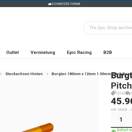
SCHWEIZER FIRMA
Outlet
Vermietung
Epic Racing
B2B
Burg
Steckachsen Hinten
Burgtec 180mm x 12mm 1.00mm Pitch Rear
Pitch
10166
45.9
inkl. MwSt.,
Sofort 