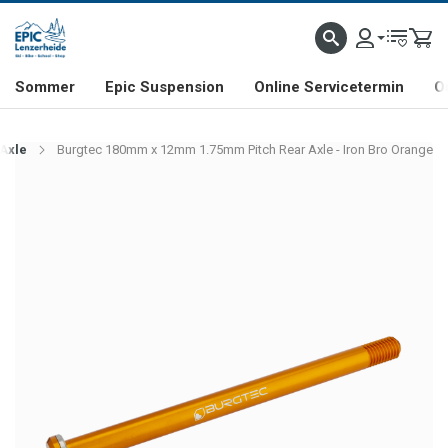
NHILL- & FREERIDE-SPEZIALIST
SCHWEIZER FIRMA
SHOP & SHOWROOM IN LENZE
Sommer
Epic Suspension
Online Servicetermin
O
Axle
Burgtec 180mm x 12mm 1.75mm Pitch Rear Axle - Iron Bro Orange