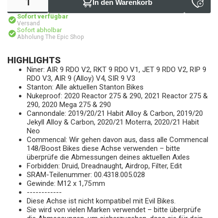
In den Warenkorb
Sofort verfügbar
Versand
Sofort abholbar
Abholung The Epic Shop
HIGHLIGHTS
Niner: AIR 9 RDO V2, RKT 9 RDO V1, JET 9 RDO V2, RIP 9
RDO V3, AIR 9 (Alloy) V4, SIR 9 V3
Stanton: Alle aktuellen Stanton Bikes
Nukeproof: 2020 Reactor 275 & 290, 2021 Reactor 275 &
290, 2020 Mega 275 & 290
Cannondale: 2019/20/21 Habit Alloy & Carbon, 2019/20
Jekyll Alloy & Carbon, 2020/21 Moterra, 2020/21 Habit
Neo
Commencal: Wir gehen davon aus, dass alle Commencal
148/Boost Bikes diese Achse verwenden – bitte
überprüfe die Abmessungen deines aktuellen Axles
Forbidden: Druid, Dreadnaught, Airdrop, Filter, Edit
SRAM-Teilenummer: 00.4318.005.028
Gewinde: M12 x 1,75 mm
------------
Diese Achse ist nicht kompatibel mit Evil Bikes.
Sie wird von vielen Marken verwendet – bitte überprüfe