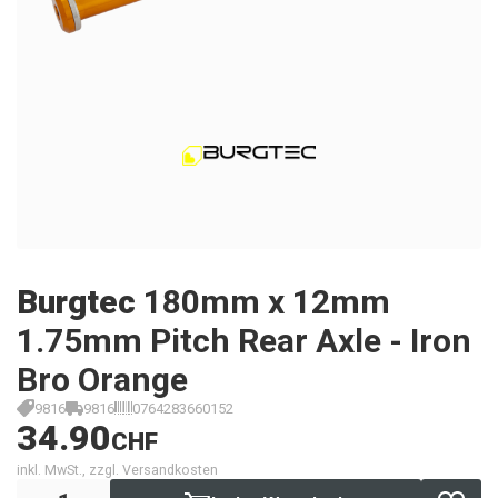
Burgtec
180mm x 12mm
1.75mm Pitch Rear Axle - Iron
Bro Orange
9816
9816
0764283660152
34.90
CHF
inkl. MwSt., zzgl. Versandkosten