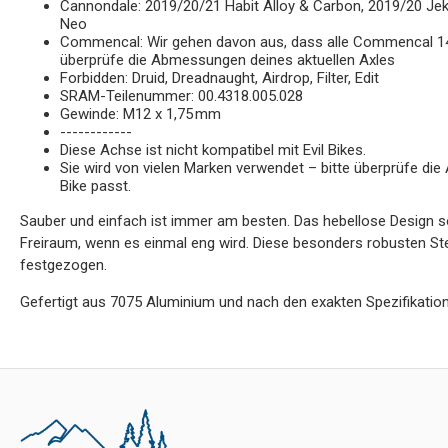
Cannondale: 2019/20/21 Habit Alloy & Carbon, 2019/20 Jeky
Neo
Commencal: Wir gehen davon aus, dass alle Commencal 14
überprüfe die Abmessungen deines aktuellen Axles
Forbidden: Druid, Dreadnaught, Airdrop, Filter, Edit
SRAM-Teilenummer: 00.4318.005.028
Gewinde: M12 x 1,75 mm
------------
Diese Achse ist nicht kompatibel mit Evil Bikes.
Sie wird von vielen Marken verwendet – bitte überprüfe di
Bike passt.
Sauber und einfach ist immer am besten. Das hebellose Design so
Freiraum, wenn es einmal eng wird. Diese besonders robusten 
festgezogen.
Gefertigt aus 7075 Aluminium und nach den exakten Spezifikation