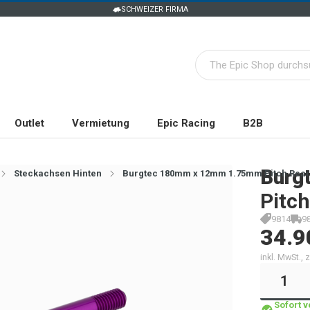
SCHWEIZER FIRMA
Outlet
Vermietung
Epic Racing
B2B
Burg
Steckachsen Hinten
Burgtec 180mm x 12mm 1.75mm Pitch Rear
Pitch
9814
9
34.9
inkl. MwSt.,
Sofort 