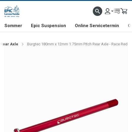
NHILL- & FREERIDE-SPEZIALIST
SCHWEIZER FIRMA
SHOP & SHOWROOM IN LENZE
Sommer
Epic Suspension
Online Servicetermin
O
Rear Axle
Burgtec 180mm x 12mm 1.75mm Pitch Rear Axle - Race Red