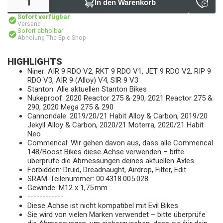
In den Warenkorb
Sofort verfügbar
Versand
Sofort abholbar
Abholung The Epic Shop
HIGHLIGHTS
Niner: AIR 9 RDO V2, RKT 9 RDO V1, JET 9 RDO V2, RIP 9
RDO V3, AIR 9 (Alloy) V4, SIR 9 V3
Stanton: Alle aktuellen Stanton Bikes
Nukeproof: 2020 Reactor 275 & 290, 2021 Reactor 275 &
290, 2020 Mega 275 & 290
Cannondale: 2019/20/21 Habit Alloy & Carbon, 2019/20
Jekyll Alloy & Carbon, 2020/21 Moterra, 2020/21 Habit
Neo
Commencal: Wir gehen davon aus, dass alle Commencal
148/Boost Bikes diese Achse verwenden – bitte
überprüfe die Abmessungen deines aktuellen Axles
Forbidden: Druid, Dreadnaught, Airdrop, Filter, Edit
SRAM-Teilenummer: 00.4318.005.028
Gewinde: M12 x 1,75 mm
------------
Diese Achse ist nicht kompatibel mit Evil Bikes.
Sie wird von vielen Marken verwendet – bitte überprüfe