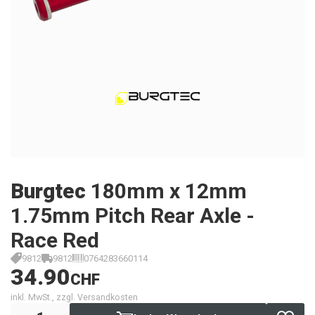
Burgtec
180mm x 12mm
1.75mm Pitch Rear Axle -
Race Red
9812
9812
0764283660114
34.90
CHF
inkl. MwSt., zzgl. Versandkosten