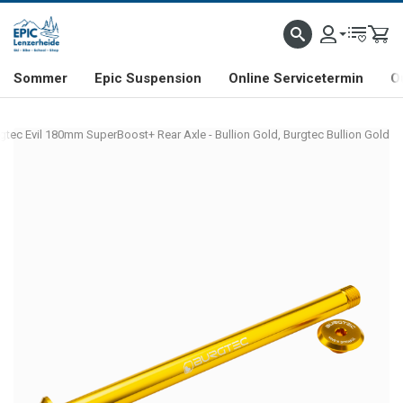
NHILL- & FREERIDE-SPEZIALIST
SCHWEIZER FIRMA
SHOP & SHOWROOM IN LENZE
Sommer
Epic Suspension
Online Servicetermin
O
gtec Evil 180mm SuperBoost+ Rear Axle - Bullion Gold, Burgtec Bullion Gold