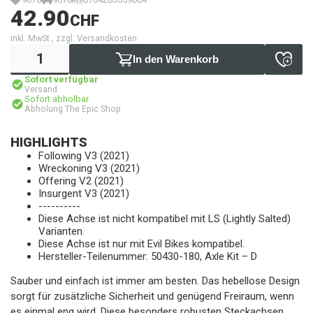
42.90
CHF
inkl. MwSt., zzgl. Versandkosten
In den Warenkorb
Sofort verfügbar
Versand
Sofort abholbar
Abholung The Epic Shop
HIGHLIGHTS
Following V3 (2021)
Wreckoning V3 (2021)
Offering V2 (2021)
Insurgent V3 (2021)
----------
Diese Achse ist nicht kompatibel mit LS (Lightly Salted)
Varianten.
Diese Achse ist nur mit Evil Bikes kompatibel.
Hersteller-Teilenummer: 50430-180, Axle Kit – D
Sauber und einfach ist immer am besten. Das hebellose Design
sorgt für zusätzliche Sicherheit und genügend Freiraum, wenn
es einmal eng wird. Diese besonders robusten Steckachsen