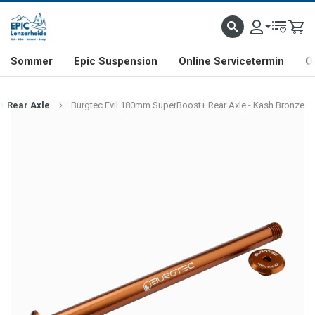
NHILL- & FREERIDE-SPEZIALIST
SCHWEIZER FIRMA
SHOP & SHOWROOM IN LENZE
Sommer
Epic Suspension
Online Servicetermin
O
+ Rear Axle
Burgtec Evil 180mm SuperBoost+ Rear Axle - Kash Bronze