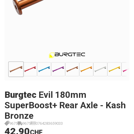
Burgtec
Evil 180mm
SuperBoost+ Rear Axle - Kash
Bronze
9675
9675
0764283659033
42.90
CHF