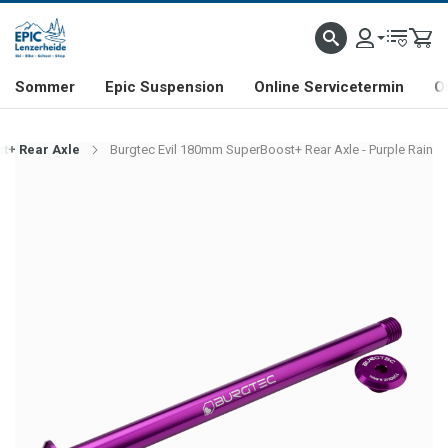
NHILL- & FREERIDE-SPEZIALIST
SCHWEIZER FIRMA
SHOP & SHOWROOM IN LENZE
Sommer
Epic Suspension
Online Servicetermin
O
t+ Rear Axle
Burgtec Evil 180mm SuperBoost+ Rear Axle - Purple Rain