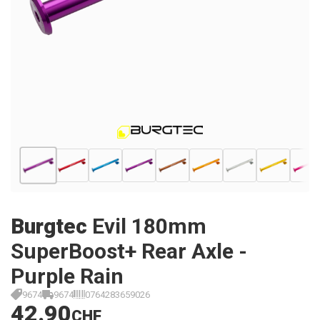
Burgtec
Evil 180mm
SuperBoost+ Rear Axle -
Purple Rain
9674
9674
0764283659026
42.90
CHF