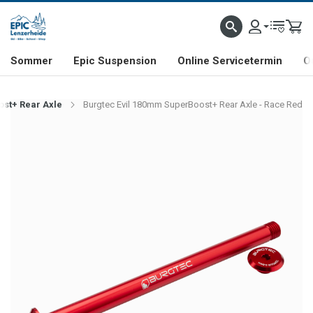
NHILL- & FREERIDE-SPEZIALIST
SCHWEIZER FIRMA
SHOP & SHOWROOM IN LENZE
Sommer
Epic Suspension
Online Servicetermin
O
ost+ Rear Axle
Burgtec Evil 180mm SuperBoost+ Rear Axle - Race Red