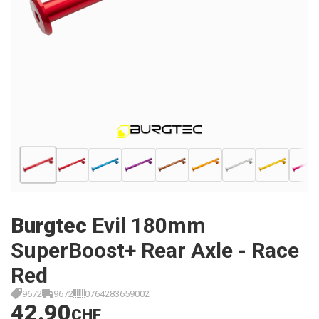
Burgtec
Evil 180mm
SuperBoost+ Rear Axle - Race
Red
9672
9672
0764283659002
42.90
CHF