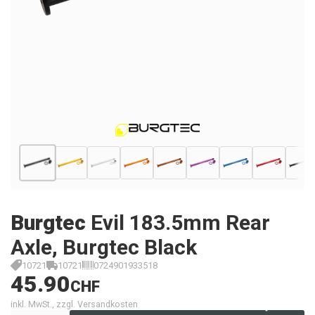
Burgtec
Evil 183.5mm Rear
Axle, Burgtec Black
10721
10721
0724901933518
45.90
CHF
inkl. MwSt., zzgl. Versandkosten