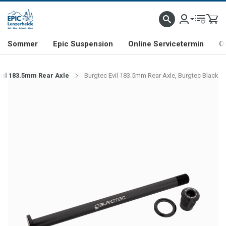
NHILL- & FREERIDE-SPEZIALIST
SCHWEIZER FIRMA
SHOP & SHOWROOM IN LENZE
Sommer
Epic Suspension
Online Servicetermin
O
vil 183.5mm Rear Axle
Burgtec Evil 183.5mm Rear Axle, Burgtec Black