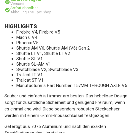
Versand
Sofort abholbar
Abholung The Epic Shop
HIGHLIGHTS
Firebird V4, Firebird V5
Mach 6 V4
Phoenix V5
Shuttle AM V6, Shuttle AM (V6) Gen 2
Shuttle LT V1, Shuttle LT V2
Shuttle SL V1
Shuttle SL-AM V1
Switchblade V2, Switchblade V3
Trailcat LT V1
Trailcat ST V1
Manufacturer’s Part Number: 157MM THROUGH AXLE V5
Sauber und einfach ist immer am besten. Das hebellose Design
sorgt für zusätzliche Sicherheit und genügend Freiraum, wenn
es einmal eng wird. Diese besonders robusten Steckachsen
werden mit einem 6-mm-Inbusschlüssel festgezogen.
Gefertigt aus 7075 Aluminium und nach den exakten