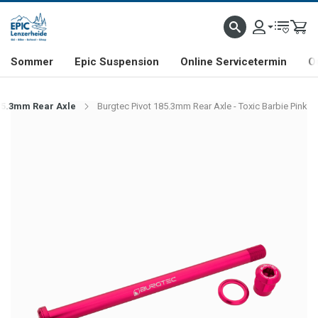
NHILL- & FREERIDE-SPEZIALIST
SCHWEIZER FIRMA
SHOP & SHOWROOM IN LENZE
Sommer
Epic Suspension
Online Servicetermin
O
85.3mm Rear Axle
Burgtec Pivot 185.3mm Rear Axle - Toxic Barbie Pink