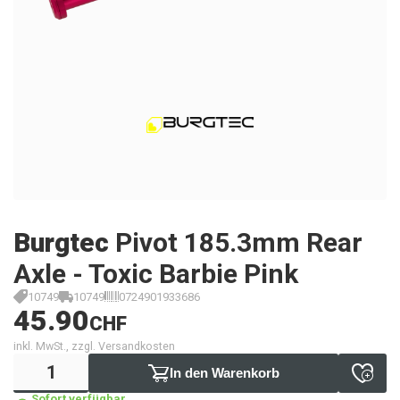
Burgtec
Pivot 185.3mm Rear
Axle - Toxic Barbie Pink
10749
10749
0724901933686
45.90
CHF
inkl. MwSt., zzgl. Versandkosten
In den Warenkorb
Sofort verfügbar