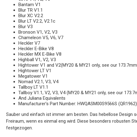
Bantam V1
Blur TR V1.1
Blur XC V2.2
Blur LT V2.2, V2.1c
Blur V3
Bronson V1, V2, V3
Chameleon V5, V6, V7
Heckler V7
Heckler E-Bike V8
Heckler MX E-Bike V8
Highball V1, V2, V3
Hightower V1 and V2(MY20 & MY21 only, see our 173.7mm
Hightower LT V1
Megatower V1
Nomad V2.1, V3, V4
Tallboy LT V1.1
Tallboy V1.1, V2, V3, V4 (MY20 & MY21 only, see our 173.
And Juliana Equivalents
Manufacturer’s Part Number: HWQASM00S9566S (QR1962)
Sauber und einfach ist immer am besten. Das hebellose Design so
Freiraum, wenn es einmal eng wird. Diese besonders robusten 
festgezogen.