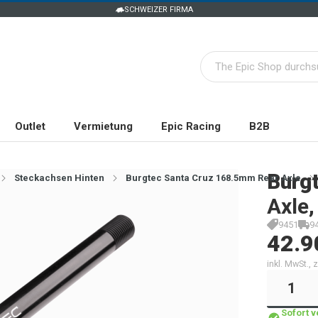
SCHWEIZER FIRMA
Outlet
Vermietung
Epic Racing
B2B
Burg
Steckachsen Hinten
Burgtec Santa Cruz 168.5mm Rear Axle
Axle,
9451
9
42.9
inkl. MwSt.,
Sofort 