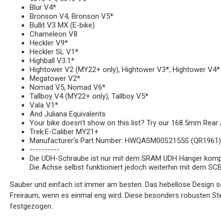
Blur V4*
Bronson V4, Bronson V5*
Bullit V3 MX (E-bike)
Chameleon V8
Heckler V9*
Heckler SL V1*
Highball V3.1*
Hightower V2 (MY22+ only), Hightower V3*, Hightower V4*
Megatower V2*
Nomad V5, Nomad V6*
Tallboy V4 (MY22+ only), Tallboy V5*
Vala V1*
And Juliana Equivalents
Your bike doesn’t show on this list? Try our 168.5mm Rear 
Trek:E-Caliber MY21+
Manufacturer’s Part Number: HWQASM00S2155S (QR1961)
----------
Die UDH-Schraube ist nur mit dem SRAM UDH Hanger kompati
Die Achse selbst funktioniert jedoch weiterhin mit dem SC
Sauber und einfach ist immer am besten. Das hebellose Design so
Freiraum, wenn es einmal eng wird. Diese besonders robusten 
festgezogen.