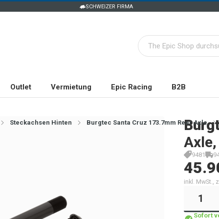
SCHWEIZER FIRMA
Outlet
Vermietung
Epic Racing
B2B
Burg
Steckachsen Hinten
Burgtec Santa Cruz 173.7mm Rear Axle
Axle,
9481
9
45.9
inkl. MwSt.,
Sofort 