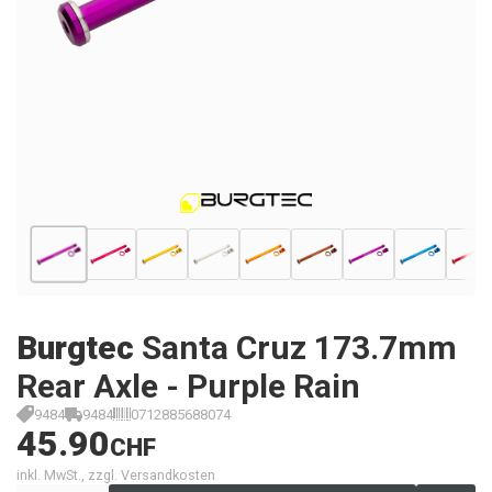
Burgtec
Santa Cruz 173.7mm
Rear Axle - Purple Rain
9484
9484
0712885688074
45.90
CHF
inkl. MwSt., zzgl. Versandkosten