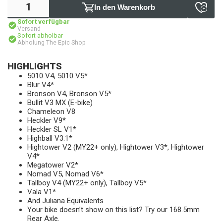
In den Warenkorb
Sofort verfügbar
Versand
Sofort abholbar
Abholung The Epic Shop
HIGHLIGHTS
5010 V4, 5010 V5*
Blur V4*
Bronson V4, Bronson V5*
Bullit V3 MX (E-bike)
Chameleon V8
Heckler V9*
Heckler SL V1*
Highball V3.1*
Hightower V2 (MY22+ only), Hightower V3*, Hightower
V4*
Megatower V2*
Nomad V5, Nomad V6*
Tallboy V4 (MY22+ only), Tallboy V5*
Vala V1*
And Juliana Equivalents
Your bike doesn’t show on this list? Try our 168.5mm
Rear Axle.