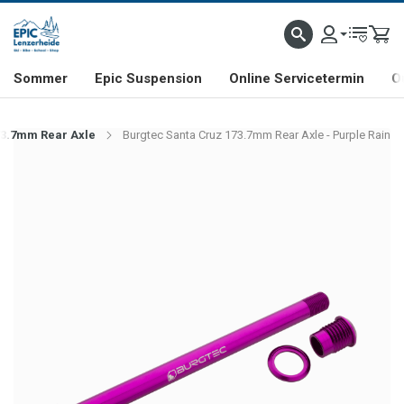
NHILL- & FREERIDE-SPEZIALIST
SCHWEIZER FIRMA
SHOP & SHOWROOM IN LENZE
Sommer
Epic Suspension
Online Servicetermin
O
73.7mm Rear Axle
Burgtec Santa Cruz 173.7mm Rear Axle - Purple Rain