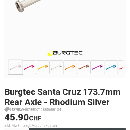
Burgtec
Santa Cruz 173.7mm
Rear Axle - Rhodium Silver
9487
9487
0712885688104
45.90
CHF
inkl. MwSt., zzgl. Versandkosten