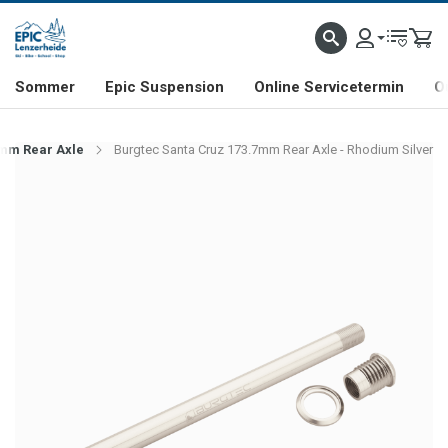
NHILL- & FREERIDE-SPEZIALIST
SCHWEIZER FIRMA
SHOP & SHOWROOM IN LENZE
Sommer
Epic Suspension
Online Servicetermin
O
7mm Rear Axle
Burgtec Santa Cruz 173.7mm Rear Axle - Rhodium Silver