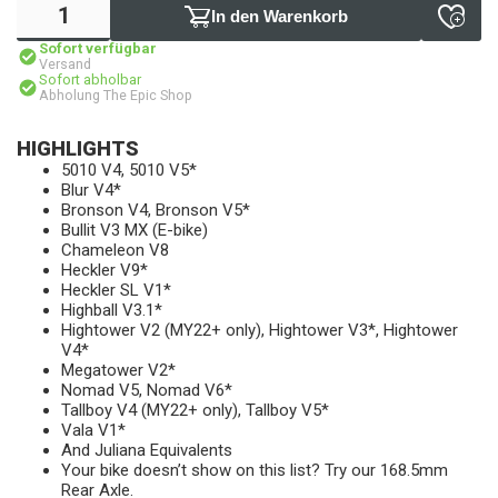
In den Warenkorb
Sofort verfügbar
Versand
Sofort abholbar
Abholung The Epic Shop
HIGHLIGHTS
5010 V4, 5010 V5*
Blur V4*
Bronson V4, Bronson V5*
Bullit V3 MX (E-bike)
Chameleon V8
Heckler V9*
Heckler SL V1*
Highball V3.1*
Hightower V2 (MY22+ only), Hightower V3*, Hightower
V4*
Megatower V2*
Nomad V5, Nomad V6*
Tallboy V4 (MY22+ only), Tallboy V5*
Vala V1*
And Juliana Equivalents
Your bike doesn’t show on this list? Try our 168.5mm
Rear Axle.