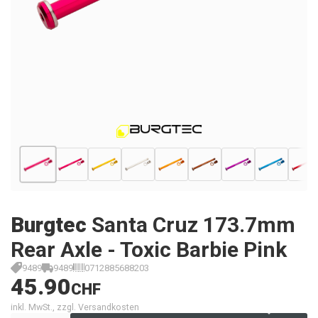
Burgtec
Santa Cruz 173.7mm
Rear Axle - Toxic Barbie Pink
9489
9489
0712885688203
45.90
CHF
inkl. MwSt., zzgl. Versandkosten