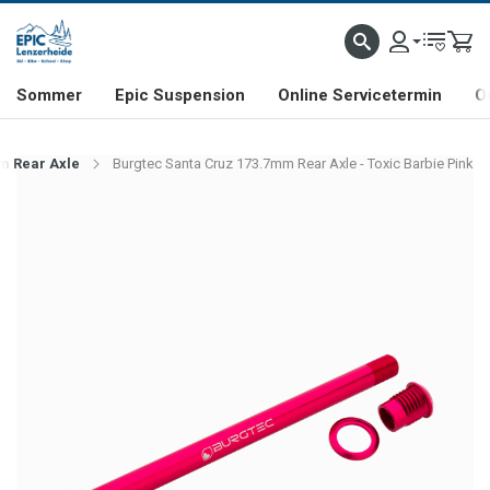
NHILL- & FREERIDE-SPEZIALIST
SCHWEIZER FIRMA
SHOP & SHOWROOM IN LENZE
Sommer
Epic Suspension
Online Servicetermin
O
m Rear Axle
Burgtec Santa Cruz 173.7mm Rear Axle - Toxic Barbie Pink