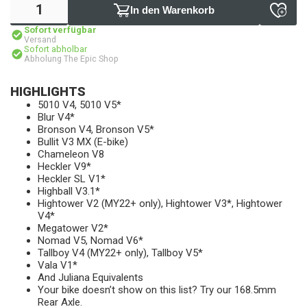
In den Warenkorb
Sofort verfügbar
Versand
Sofort abholbar
Abholung The Epic Shop
HIGHLIGHTS
5010 V4, 5010 V5*
Blur V4*
Bronson V4, Bronson V5*
Bullit V3 MX (E-bike)
Chameleon V8
Heckler V9*
Heckler SL V1*
Highball V3.1*
Hightower V2 (MY22+ only), Hightower V3*, Hightower
V4*
Megatower V2*
Nomad V5, Nomad V6*
Tallboy V4 (MY22+ only), Tallboy V5*
Vala V1*
And Juliana Equivalents
Your bike doesn’t show on this list? Try our 168.5mm
Rear Axle.