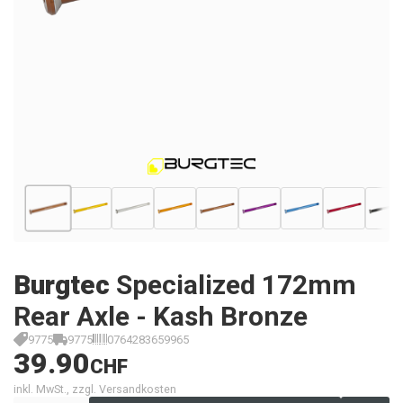
Burgtec
Specialized 172mm
Rear Axle - Kash Bronze
9775
9775
0764283659965
39.90
CHF
inkl. MwSt., zzgl. Versandkosten