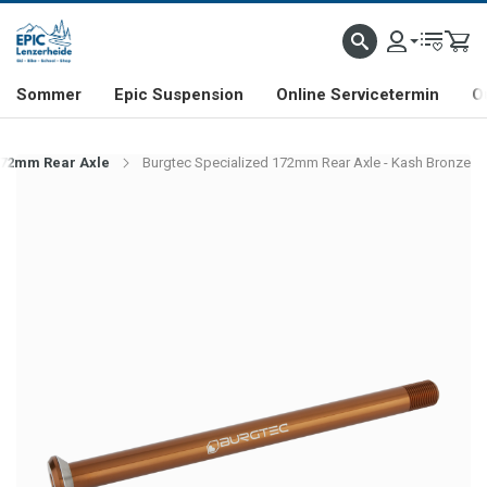
NHILL- & FREERIDE-SPEZIALIST
SCHWEIZER FIRMA
SHOP & SHOWROOM IN LENZE
Sommer
Epic Suspension
Online Servicetermin
O
172mm Rear Axle
Burgtec Specialized 172mm Rear Axle - Kash Bronze