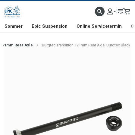
NHILL- & FREERIDE-SPEZIALIST
SCHWEIZER FIRMA
SHOP & SHOWROOM IN LENZE
Sommer
Epic Suspension
Online Servicetermin
O
n 171mm Rear Axle
Burgtec Transition 171mm Rear Axle, Burgtec Black