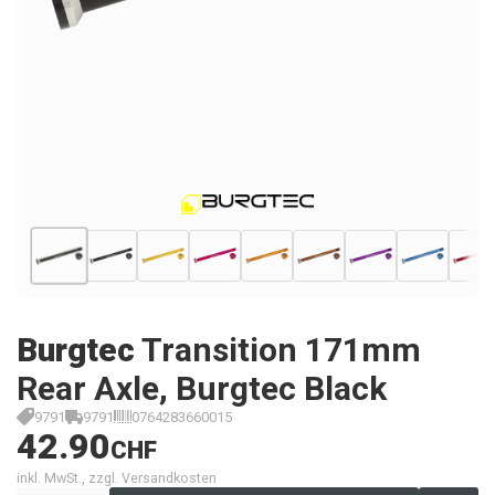
Burgtec
Transition 171mm
Rear Axle, Burgtec Black
9791
9791
0764283660015
42.90
CHF
inkl. MwSt., zzgl. Versandkosten