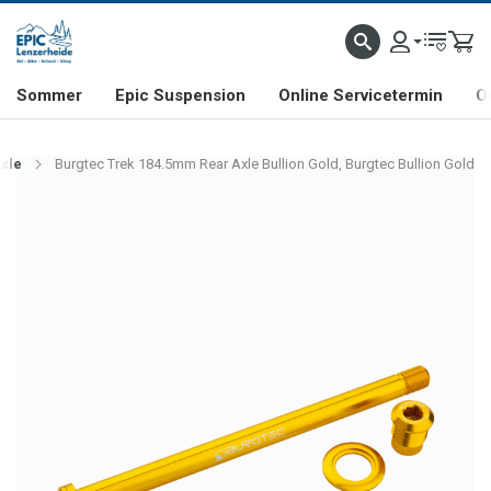
NHILL- & FREERIDE-SPEZIALIST
SCHWEIZER FIRMA
SHOP & SHOWROOM IN LENZE
Sommer
Epic Suspension
Online Servicetermin
O
xle
Burgtec Trek 184.5mm Rear Axle Bullion Gold, Burgtec Bullion Gold