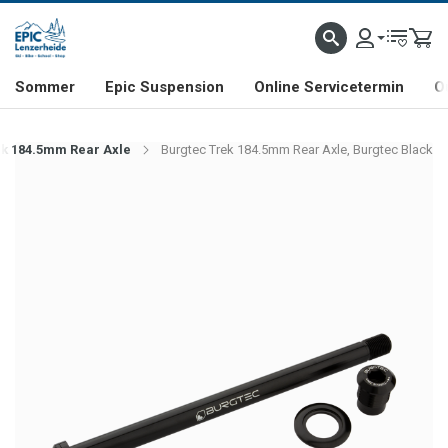
NHILL- & FREERIDE-SPEZIALIST
SCHWEIZER FIRMA
SHOP & SHOWROOM IN LENZE
Sommer
Epic Suspension
Online Servicetermin
O
ek 184.5mm Rear Axle
Burgtec Trek 184.5mm Rear Axle, Burgtec Black