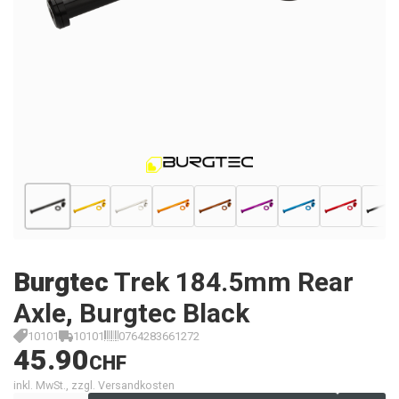
Burgtec
Trek 184.5mm Rear
Axle, Burgtec Black
10101
10101
0764283661272
45.90
CHF
inkl. MwSt., zzgl. Versandkosten