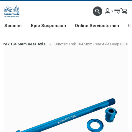
NHILL- & FREERIDE-SPEZIALIST
SCHWEIZER FIRMA
SHOP & SHOWROOM IN LENZE
Sommer
Epic Suspension
Online Servicetermin
O
 Trek 184.5mm Rear Axle
Burgtec Trek 184.5mm Rear Axle Deep Blue