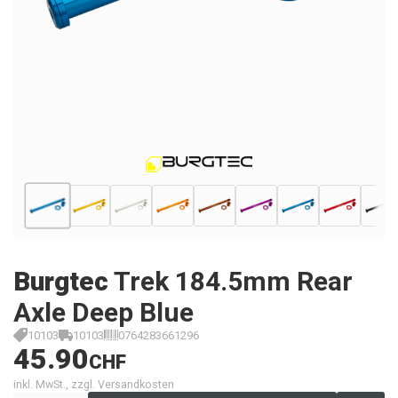
Burgtec
Trek 184.5mm Rear
Axle Deep Blue
10103
10103
0764283661296
45.90
CHF
inkl. MwSt., zzgl. Versandkosten