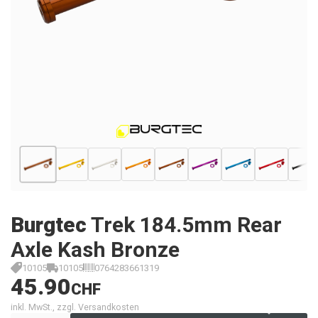
Burgtec
Trek 184.5mm Rear
Axle Kash Bronze
10105
10105
0764283661319
45.90
CHF
inkl. MwSt., zzgl. Versandkosten