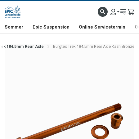
NHILL- & FREERIDE-SPEZIALIST
SCHWEIZER FIRMA
SHOP & SHOWROOM IN LENZE
Sommer
Epic Suspension
Online Servicetermin
O
rek 184.5mm Rear Axle
Burgtec Trek 184.5mm Rear Axle Kash Bronze