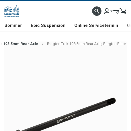
NHILL- & FREERIDE-SPEZIALIST
SCHWEIZER FIRMA
SHOP & SHOWROOM IN LENZE
Sommer
Epic Suspension
Online Servicetermin
O
ek 198.5mm Rear Axle
Burgtec Trek 198.5mm Rear Axle, Burgtec Black