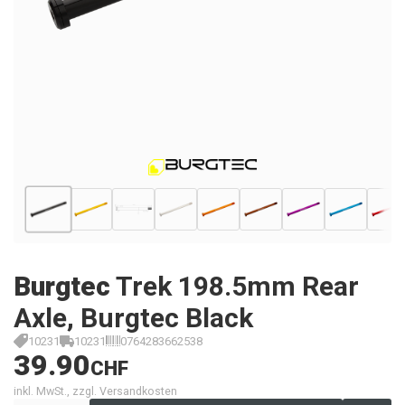
Burgtec
Trek 198.5mm Rear
Axle, Burgtec Black
10231
10231
0764283662538
39.90
CHF
inkl. MwSt., zzgl. Versandkosten