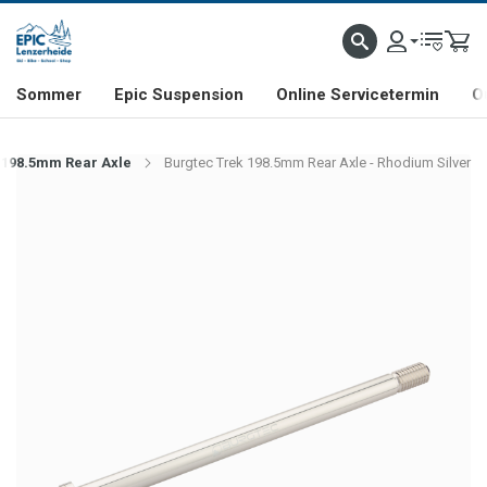
NHILL- & FREERIDE-SPEZIALIST
SCHWEIZER FIRMA
SHOP & SHOWROOM IN LENZE
Sommer
Epic Suspension
Online Servicetermin
O
 198.5mm Rear Axle
Burgtec Trek 198.5mm Rear Axle - Rhodium Silver