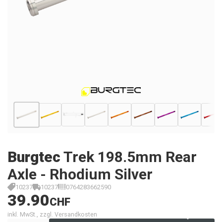
Burgtec
Trek 198.5mm Rear
Axle - Rhodium Silver
10237
10237
0764283662590
39.90
CHF
inkl. MwSt., zzgl. Versandkosten