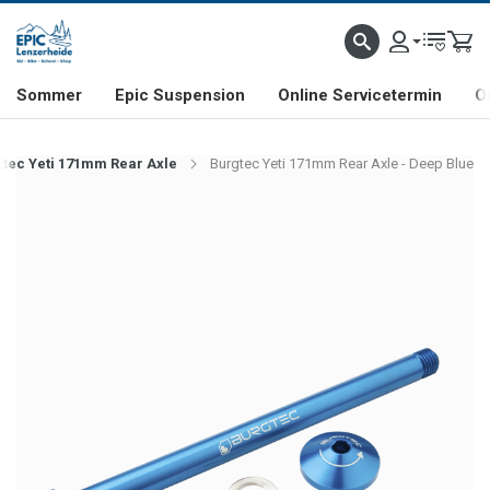
NHILL- & FREERIDE-SPEZIALIST
SCHWEIZER FIRMA
SHOP & SHOWROOM IN LENZE
Sommer
Epic Suspension
Online Servicetermin
O
tec Yeti 171mm Rear Axle
Burgtec Yeti 171mm Rear Axle - Deep Blue