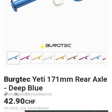
Burgtec
Yeti 171mm Rear Axle
- Deep Blue
9693
9693
0764283659101
42.90
CHF
inkl. MwSt., zzgl. Versandkosten