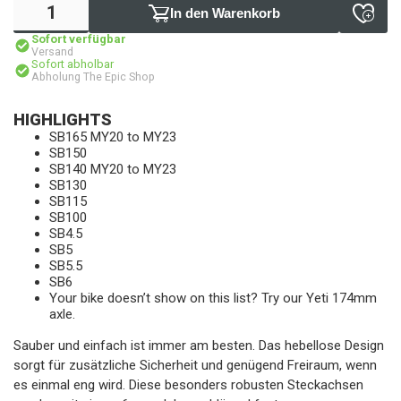
In den Warenkorb
Sofort verfügbar
Versand
Sofort abholbar
Abholung The Epic Shop
HIGHLIGHTS
SB165 MY20 to MY23
SB150
SB140 MY20 to MY23
SB130
SB115
SB100
SB4.5
SB5
SB5.5
SB6
Your bike doesn’t show on this list? Try our Yeti 174mm
axle.
Sauber und einfach ist immer am besten. Das hebellose Design
sorgt für zusätzliche Sicherheit und genügend Freiraum, wenn
es einmal eng wird. Diese besonders robusten Steckachsen