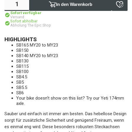
In den Warenkorb
Sofort verfügbar
Versand
Sofort abholbar
Abholung The Epic Shop
HIGHLIGHTS
SB165 MY20 to MY23
SB150
SB140 MY20 to MY23
SB130
SB115
SB100
SB4.5
SB5
SB5.5
SB6
Your bike doesn’t show on this list? Try our Yeti 174mm
axle.
Sauber und einfach ist immer am besten. Das hebellose Design
sorgt für zusätzliche Sicherheit und genügend Freiraum, wenn
es einmal eng wird. Diese besonders robusten Steckachsen