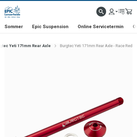
NHILL- & FREERIDE-SPEZIALIST
SCHWEIZER FIRMA
SHOP & SHOWROOM IN LENZE
Sommer
Epic Suspension
Online Servicetermin
O
gtec Yeti 171mm Rear Axle
Burgtec Yeti 171mm Rear Axle - Race Red