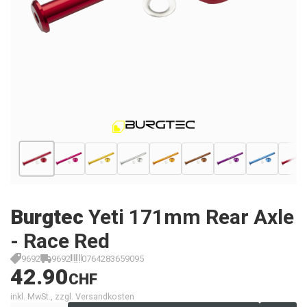
Burgtec
Yeti 171mm Rear Axle
- Race Red
9692
9692
0764283659095
42.90
CHF
inkl. MwSt., zzgl. Versandkosten