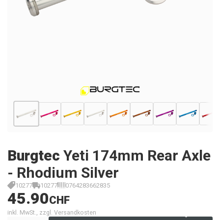
Burgtec
Yeti 174mm Rear Axle
- Rhodium Silver
10277
10277
0764283662835
45.90
CHF
inkl. MwSt., zzgl. Versandkosten