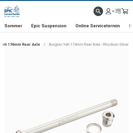
NHILL- & FREERIDE-SPEZIALIST
SCHWEIZER FIRMA
SHOP & SHOWROOM IN LENZE
Sommer
Epic Suspension
Online Servicetermin
O
Yeti 174mm Rear Axle
Burgtec Yeti 174mm Rear Axle - Rhodium Silver