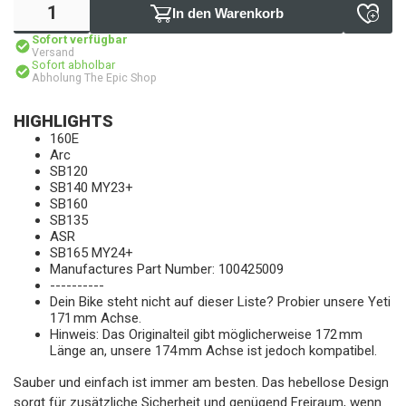
In den Warenkorb
Sofort verfügbar
Versand
Sofort abholbar
Abholung The Epic Shop
HIGHLIGHTS
160E
Arc
SB120
SB140 MY23+
SB160
SB135
ASR
SB165 MY24+
Manufactures Part Number: 100425009
----------
Dein Bike steht nicht auf dieser Liste? Probier unsere Yeti
171 mm Achse.
Hinweis: Das Originalteil gibt möglicherweise 172 mm
Länge an, unsere 174 mm Achse ist jedoch kompatibel.
Sauber und einfach ist immer am besten. Das hebellose Design
sorgt für zusätzliche Sicherheit und genügend Freiraum, wenn