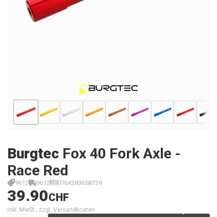
Burgtec
Fox 40 Fork Axle -
Race Red
9612
9612
0764283658739
39.90
CHF
inkl. MwSt., zzgl. Versandkosten