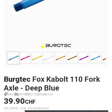
Burgtec
Fox Kabolt 110 Fork
Axle - Deep Blue
9413
9413
0712885686414
39.90
CHF
inkl. MwSt., zzgl. Versandkosten