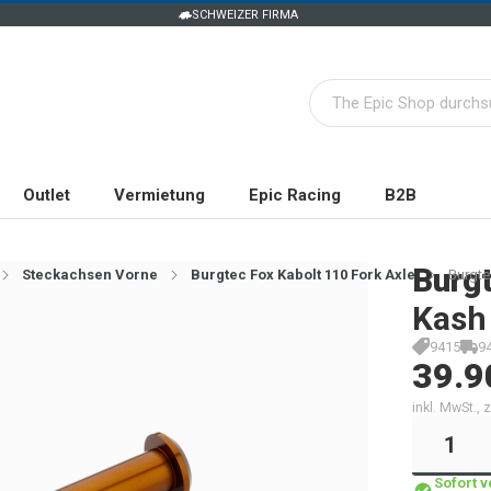
SCHWEIZER FIRMA
Outlet
Vermietung
Epic Racing
B2B
Burg
Steckachsen Vorne
Burgtec Fox Kabolt 110 Fork Axle
Burgte
Kash
9415
9
39.9
inkl. MwSt.,
Sofort 