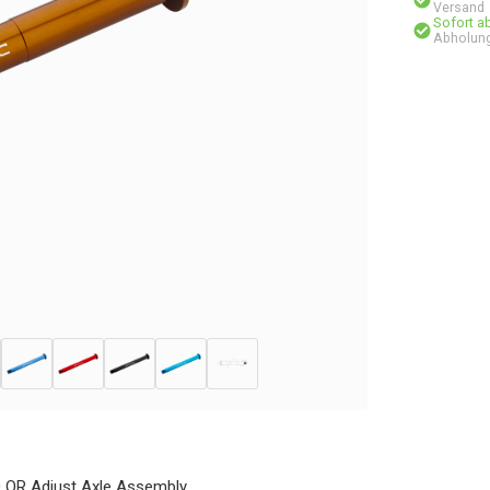
Versand
Sofort a
Abholung
0 QR Adjust Axle Assembly