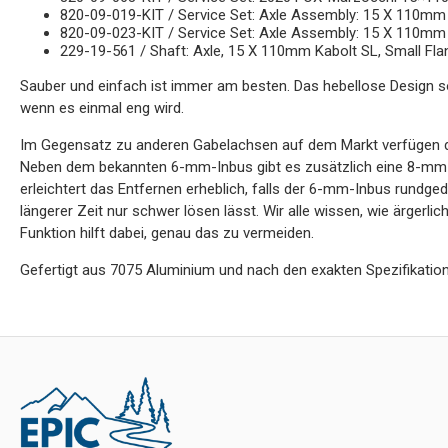
820-09-019-KIT / Service Set: Axle Assembly: 15 X 110mm 
820-09-023-KIT / Service Set: Axle Assembly: 15 X 110mm
229-19-561 / Shaft: Axle, 15 X 110mm Kabolt SL, Small Fla
Sauber und einfach ist immer am besten. Das hebellose Design so
wenn es einmal eng wird.
Im Gegensatz zu anderen Gabelachsen auf dem Markt verfügen di
Neben dem bekannten 6-mm-Inbus gibt es zusätzlich eine 8-mm-I
erleichtert das Entfernen erheblich, falls der 6-mm-Inbus rundge
längerer Zeit nur schwer lösen lässt. Wir alle wissen, wie ärgerlic
Funktion hilft dabei, genau das zu vermeiden.
Gefertigt aus 7075 Aluminium und nach den exakten Spezifikation