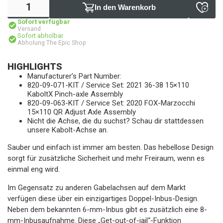
In den Warenkorb
Sofort verfügbar
Versand
Sofort abholbar
Abholung The Epic Shop
HIGHLIGHTS
Manufacturer’s Part Number:
820-09-071-KIT / Service Set: 2021 36-38 15×110
KaboltX Pinch-axle Assembly
820-09-063-KIT / Service Set: 2020 FOX-Marzocchi
15×110 QR Adjust Axle Assembly
Nicht die Achse, die du suchst? Schau dir stattdessen
unsere Kabolt-Achse an.
Sauber und einfach ist immer am besten. Das hebellose Design
sorgt für zusätzliche Sicherheit und mehr Freiraum, wenn es
einmal eng wird.
Im Gegensatz zu anderen Gabelachsen auf dem Markt
verfügen diese über ein einzigartiges Doppel-Inbus-Design.
Neben dem bekannten 6-mm-Inbus gibt es zusätzlich eine 8-
mm-Inbusaufnahme. Diese „Get-out-of-jail“-Funktion