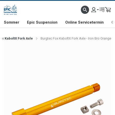
NHILL- & FREERIDE-SPEZIALIST
SCHWEIZER FIRMA
SHOP & SHOWROOM IN LENZE
Sommer
Epic Suspension
Online Servicetermin
O
ox KaboltX Fork Axle
Burgtec Fox KaboltX Fork Axle - Iron Bro Orange