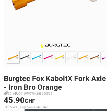
Burgtec
Fox KaboltX Fork Axle
- Iron Bro Orange
9916
9916
0764283660565
45.90
CHF
inkl. MwSt., zzgl. Versandkosten