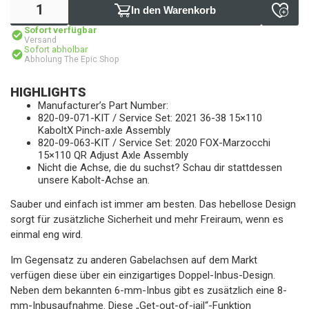
In den Warenkorb
Sofort verfügbar
Versand
Sofort abholbar
Abholung The Epic Shop
HIGHLIGHTS
Manufacturer’s Part Number:
820-09-071-KIT / Service Set: 2021 36-38 15×110
KaboltX Pinch-axle Assembly
820-09-063-KIT / Service Set: 2020 FOX-Marzocchi
15×110 QR Adjust Axle Assembly
Nicht die Achse, die du suchst? Schau dir stattdessen
unsere Kabolt-Achse an.
Sauber und einfach ist immer am besten. Das hebellose Design
sorgt für zusätzliche Sicherheit und mehr Freiraum, wenn es
einmal eng wird.
Im Gegensatz zu anderen Gabelachsen auf dem Markt
verfügen diese über ein einzigartiges Doppel-Inbus-Design.
Neben dem bekannten 6-mm-Inbus gibt es zusätzlich eine 8-
mm-Inbusaufnahme. Diese „Get-out-of-jail“-Funktion