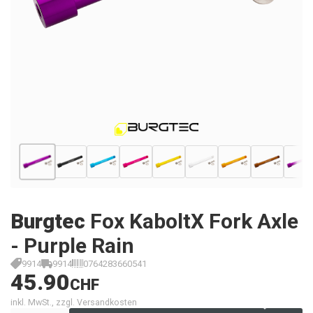
Burgtec
Fox KaboltX Fork Axle
- Purple Rain
9914
9914
0764283660541
45.90
CHF
inkl. MwSt., zzgl. Versandkosten