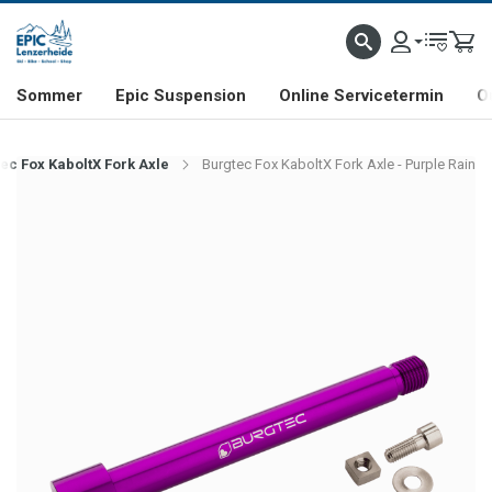
NHILL- & FREERIDE-SPEZIALIST
SCHWEIZER FIRMA
SHOP & SHOWROOM IN LENZE
Sommer
Epic Suspension
Online Servicetermin
O
ec Fox KaboltX Fork Axle
Burgtec Fox KaboltX Fork Axle - Purple Rain