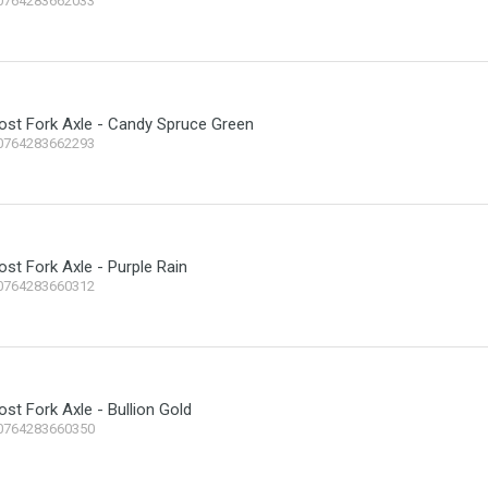
0764283662033
ost Fork Axle - Candy Spruce Green
0764283662293
ost Fork Axle - Purple Rain
0764283660312
ost Fork Axle - Bullion Gold
0764283660350