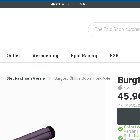
SCHWEIZER FIRMA
Outlet
Vermietung
Epic Racing
B2B
Burg
Steckachsen Vorne
Burgtec Öhlins Boost Fork Axle
P12501
45.9
inkl. MwSt.,
Sofort 
Versand
Sofort a
Abholung