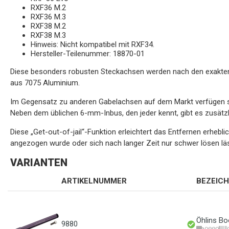
RXF36 M.2
RXF36 M.3
RXF38 M.2
RXF38 M.3
Hinweis: Nicht kompatibel mit RXF34.
Hersteller-Teilenummer: 18870-01
Diese besonders robusten Steckachsen werden nach den exakten 
aus 7075 Aluminium.
Im Gegensatz zu anderen Gabelachsen auf dem Markt verfügen sie
Neben dem üblichen 6-mm-Inbus, den jeder kennt, gibt es zusät
Diese „Get-out-of-jail“-Funktion erleichtert das Entfernen erhebli
angezogen wurde oder sich nach langer Zeit nur schwer lösen läs
VARIANTEN
ARTIKELNUMMER
BEZEIC
Öhlins Bo
9880