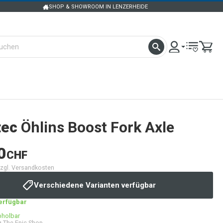
SHOP & SHOWROOM IN LENZERHEIDE
tec
Öhlins Boost Fork Axle
0
CHF
 zzgl. Versandkosten
Verschiedene Varianten verfügbar
verfügbar
bholbar
 The Epic Shop