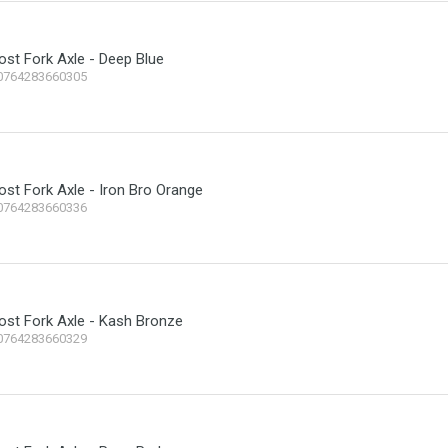
ost Fork Axle - Deep Blue
0764283660305
ost Fork Axle - Iron Bro Orange
0764283660336
ost Fork Axle - Kash Bronze
0764283660329