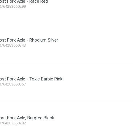
ost Fork Axle - Race Red
0764283660299
ost Fork Axle - Rhodium Silver
0764283660343
ost Fork Axle - Toxic Barbie Pink
0764283660367
ost Fork Axle, Burgtec Black
0764283660282