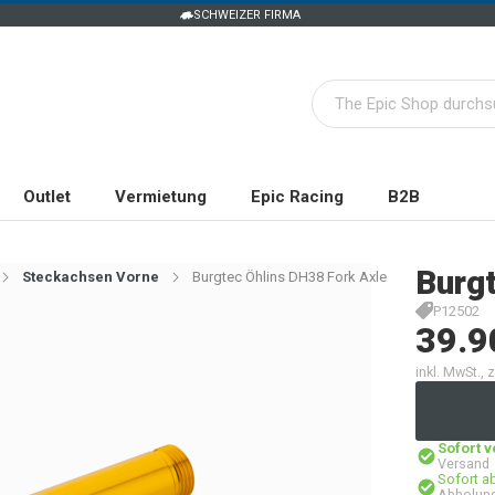
SCHWEIZER FIRMA
Outlet
Vermietung
Epic Racing
B2B
Burg
Steckachsen Vorne
Burgtec Öhlins DH38 Fork Axle
P12502
39.9
inkl. MwSt.,
Sofort 
Versand
Sofort a
Abholung