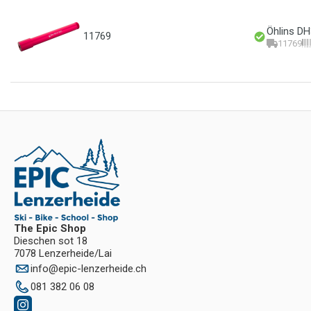
Öhlins DH
11769
11769
The Epic Shop
Dieschen sot 18
7078 Lenzerheide/Lai
info
@
epic-lenzerheide.ch
081 382 06 08