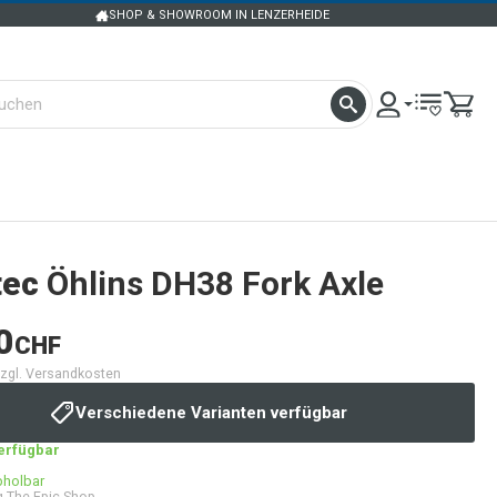
SHOP & SHOWROOM IN LENZERHEIDE
tec
Öhlins DH38 Fork Axle
0
CHF
 zzgl. Versandkosten
Verschiedene Varianten verfügbar
verfügbar
bholbar
 The Epic Shop