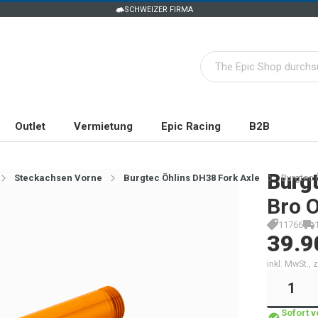
SCHWEIZER FIRMA
Outlet
Vermietung
Epic Racing
B2B
Burg
Steckachsen Vorne
Burgtec Öhlins DH38 Fork Axle
Burgtec 
Bro 
11766
39.9
inkl. MwSt.,
Sofort 