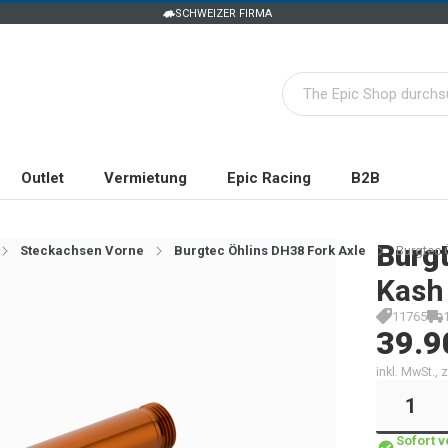
SCHWEIZER FIRMA
Outlet
Vermietung
Epic Racing
B2B
Burg
Steckachsen Vorne
Burgtec Öhlins DH38 Fork Axle
Burgtec 
Kash
11765
39.9
inkl. MwSt.,
Sofort 