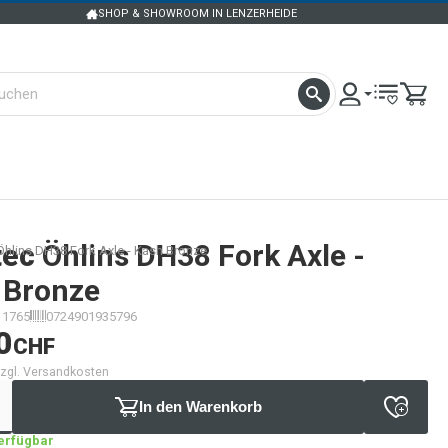
SHOP & SHOWROOM IN LENZERHEIDE
tec
Öhlins DH38 Fork Axle -
Öhlins DH38 Fork Axle - Kash Bronze
 Bronze
11765
0724901935796
0
CHF
 zzgl. Versandkosten
In den Warenkorb
verfügbar