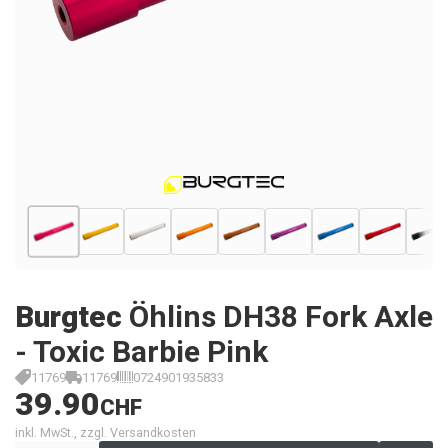
Burgtec
Öhlins DH38 Fork Axle
- Toxic Barbie Pink
11769
11769
0724901935833
39.90
CHF
inkl. MwSt., zzgl. Versandkosten