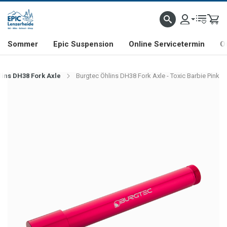
NHILL- & FREERIDE-SPEZIALIST
SCHWEIZER FIRMA
SHOP & SHOWROOM IN LENZE
Sommer
Epic Suspension
Online Servicetermin
O
lins DH38 Fork Axle
Burgtec Öhlins DH38 Fork Axle - Toxic Barbie Pink